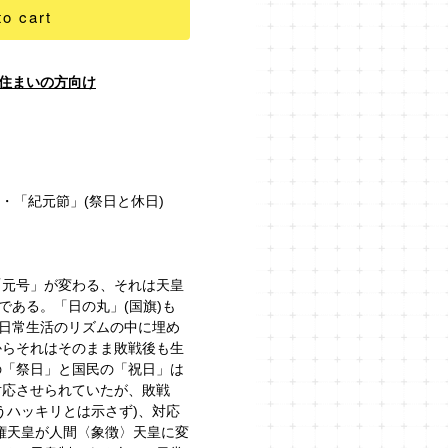
to cart
住まいの方向け
・「紀元節」(祭日と休日)
「元号」が変わる、それは天皇
である。「日の丸」(国旗)も
の日常生活のリズムの中に埋め
からそれはそのまま敗戦後も生
の「祭日」と国民の「祝日」は
対応させられていたが、敗戦
うハッキリとは示さず)、対応
権天皇が人間〈象徴〉天皇に変