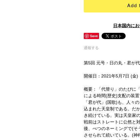
Add 
日本国内にお
Save
通報する
第5回 元号・日の丸・君が代
開催日：2021年5月7日 (金)
概要：「代替り」のたびに
による時間(歴史)支配の装置
「君が代」(国歌)も、人々
込まれた天皇制である。だ
き続けている。実は天皇家
戦前はストレートに公然と
後、べつのネーミングで(そ
させられて続いている。(神