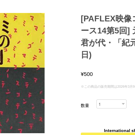
[PAFLEX映
ース14第5回
君が代・「紀
日)
¥500
※この商品の販売期間は2026年3月9日 20
数量
International s