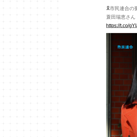
🎗️市民連合の要
蓑田瑞恵さん
https://t.co/