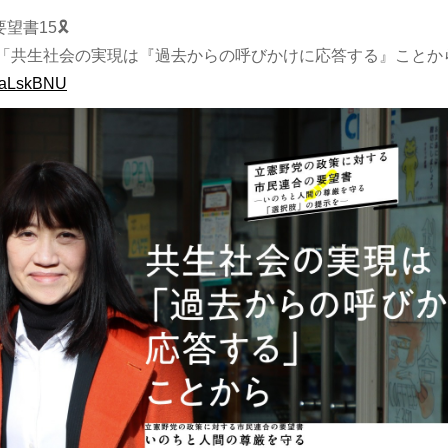
望書15🎗️
「共生社会の実現は『過去からの呼びかけに応答する』ことか
gYIaLskBNU