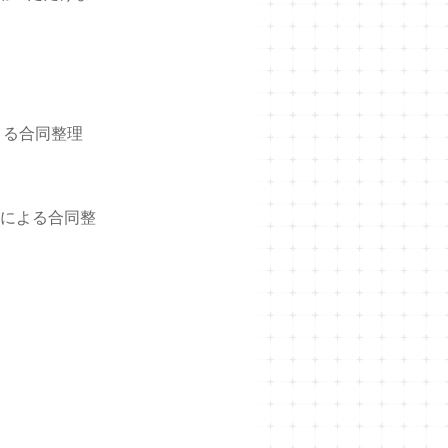
よる合同整理
）による合同整