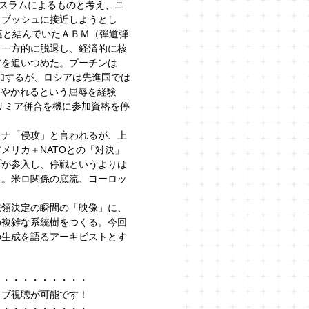
イスラムによるものと考え、ニ
・ブッシュに接近しようとし
連と結んでいたＡＢＭ（弾道弾
ら一方的に脱退し、経済的に核
アを追いつめた。プーチンは
加するが、ロシアは先進国では
さやかれるという屈辱を経験
クリミア併合を機に参加資格を停
イナ「侵攻」と言われるが、上
メリカ＋NATOとの「対決」
プが参入し、停戦というよりは
る。米ロ関係の底流、ヨーロッ
統領決定の瞬間の「映像」に、
の複雑な系統樹をつくる。今回
の生成を語るアーキビストとす
・・・・・・・・・・
イブ視聴が可能です！