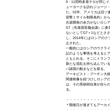
9・11同時多発テロが同じ
ューヨークを訪れジョージ
た。02年、アメリカは旧ソ
迎撃ミサイル制限条約）か
兵器開発の余力がないロシ
G7（先進国首脳会議）に参
ないとしてG7＋1などとさ
し、2014年にはロシアの
止された。
一般的にはロシアのウクラ
記のような事情を考えるとア
ともとれる。そこにトラン
新たな混乱を持ち込んでい
パ諸国の動きなどを探る。
アーキビスト：プーチン大
関連映像を紐づけしロシア
は、その系統樹自身が自ら
る。
・・・・・・・・・・・・
＊開催日が過ぎてもアーカ