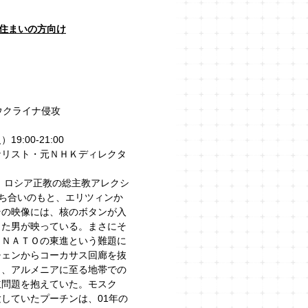
住まいの方向け
ウクライナ侵攻
9:00-21:00
ナリスト・元ＮＨＫディレクタ
は、ロシア正教の総主教アレクシ
立ち合いのもと、エリツィンか
その映像には、核のボタンが入
った男が映っている。まさにそ
とＮＡＴＯの東進という難題に
チェンからコーカサス回廊を抜
）、アルメニアに至る地帯での
立問題を抱えていた。モスク
していたプーチンは、01年の