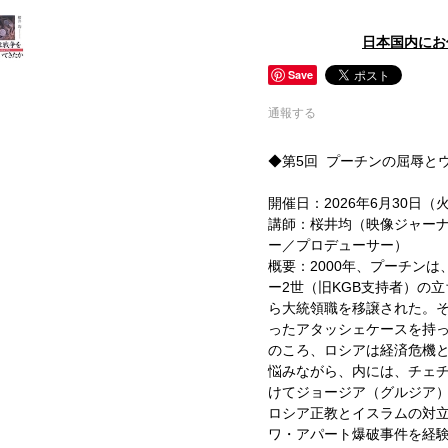
日本国内にお
Save
通報する
◆第5回 プーチンの屈辱と
開催日：2026年6月30日（火）1
講師：桜井均（映像ジャー
ー／プロデューサー）
概要：2000年、プーチン
ー2世（旧KGB支持者）の
ら大統領職を移譲された。
ったアタッシェケースを持
のころ、ロシアは経済危機
悩みながら、内には、チェ
けてジョージア（グルジア
ロシア正教とイスラムの対
ワ・アパート爆破事件を経験