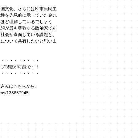
、韓国文化、さらにはK-市民民主
能性を先見的に示していた金九
れほど理解しているでしょう
統領が最も尊敬する政治家であ
国社会が直面している課題と、
性について共有したいと思いま
・・・・・・・・・・
イブ視聴が可能です！
・・・・・・・・・・
お申込みはこちらから↓
items/135657945