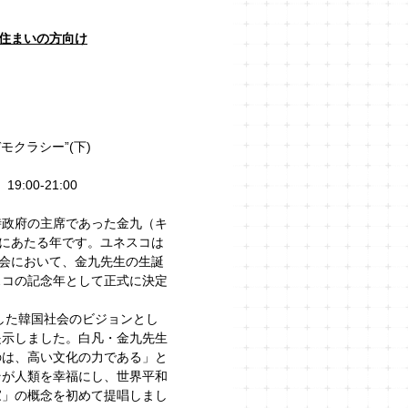
住まいの方向け
デモクラシー”(下)
:00-21:00
）
時政府の主席であった金九（キ
年にあたる年です。ユネスコは
回総会において、金九先生の生誕
ネスコの記念年として正式に決定
立した韓国社会のビジョンとし
提示しました。白凡・金九先生
のは、高い文化の力である」と
そが人類を幸福にし、世界平和
家」の概念を初めて提唱しまし