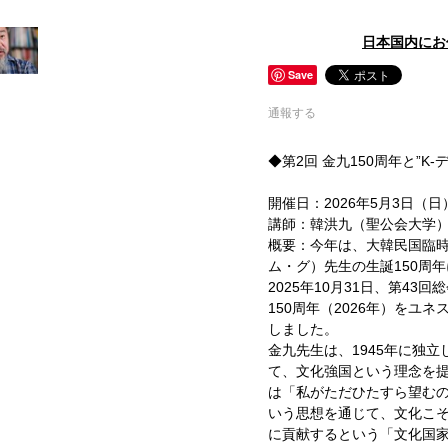
日本国内にお
Save
通報する
◆第2回 金九150周年と”K-
開催日：2026年5月3日（日）19
講師：韓洪九（聖公会大学
概要：今年は、大韓民国臨
ム・グ）先生の生誕150周
2025年10月31日、第43
150周年（2026年）をユ
しました。
金九先生は、1945年に独
て、文化強国という理念を
は「私がただひたすら望む
いう思想を通じて、文化こ
に貢献するという「文化国