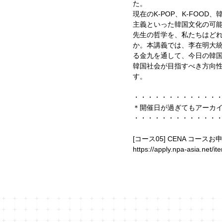
た。
現在のK-POP、K-FOOD
主義といった韓国文化の可
先生の哲学を、私たちはど
か。本講義では、李在明大
る金九を通して、今日の韓
韓国社会が目指すべき方向
す。
・・・・・・・・・・・・
＊開催日が過ぎてもアーカ
・・・・・・・・・・・・
[コース05] CENA コース
https://apply.npa-asia.net/