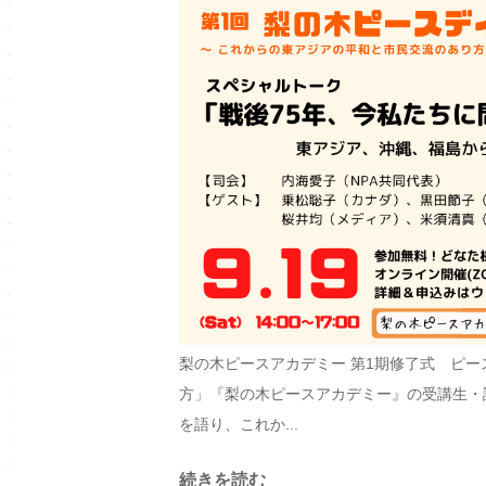
梨の木ピースアカデミー 第1期修了式 ピ
方」『梨の木ピースアカデミー』の受講生・
を語り、これか...
続きを読む